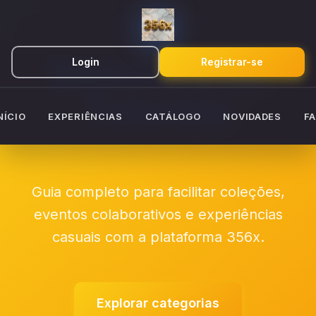
Biblioteca de
Login
Registrar-se
Tutoriais
NÍCIO
EXPERIÊNCIAS
CATÁLOGO
NOVIDADES
F
Guia completo para facilitar coleções,
eventos colaborativos e experiências
casuais com a plataforma 356x.
Explorar categorias