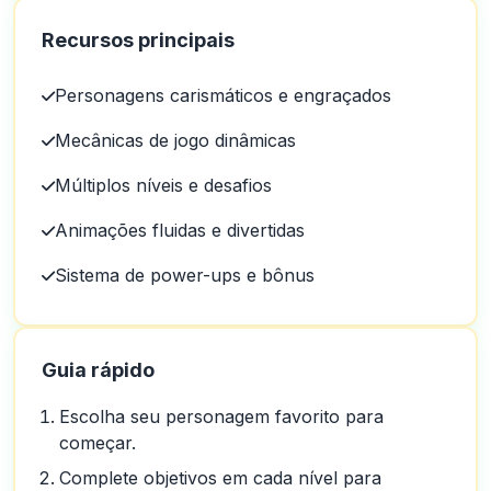
Recursos principais
Personagens carismáticos e engraçados
Mecânicas de jogo dinâmicas
Múltiplos níveis e desafios
Animações fluidas e divertidas
Sistema de power-ups e bônus
Guia rápido
Escolha seu personagem favorito para
começar.
Complete objetivos em cada nível para