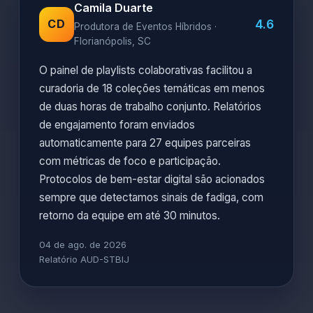
Camila Duarte
4.6
CD
Produtora de Eventos Híbridos ·
Florianópolis, SC
O painel de playlists colaborativas facilitou a
curadoria de 18 coleções temáticas em menos
de duas horas de trabalho conjunto. Relatórios
de engajamento foram enviados
automaticamente para 27 equipes parceiras
com métricas de foco e participação.
Protocolos de bem-estar digital são acionados
sempre que detectamos sinais de fadiga, com
retorno da equipe em até 30 minutos.
04 de ago. de 2026
Relatório AUD-STBIJ