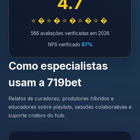
4.7
⭐�⭐�⭐�⭐�⭐�
566 avaliações verificadas em 2026
NPS verificado
87%
Como especialistas
usam a 719bet
Relatos de curadores, produtores híbridos e
educadores sobre playlists, sessões colaborativas e
suporte criativo do hub.