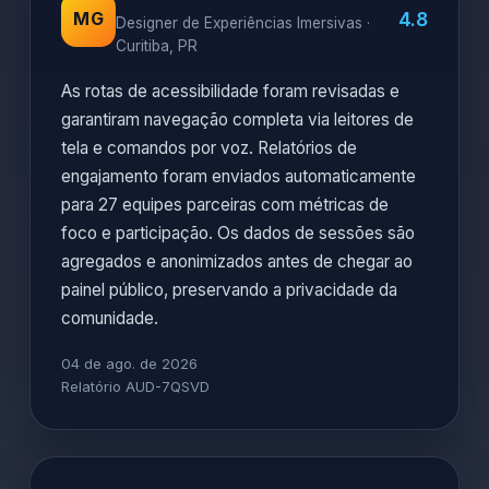
4.8
MG
Designer de Experiências Imersivas ·
Curitiba, PR
As rotas de acessibilidade foram revisadas e
garantiram navegação completa via leitores de
tela e comandos por voz. Relatórios de
engajamento foram enviados automaticamente
para 27 equipes parceiras com métricas de
foco e participação. Os dados de sessões são
agregados e anonimizados antes de chegar ao
painel público, preservando a privacidade da
comunidade.
04 de ago. de 2026
Relatório AUD-7QSVD