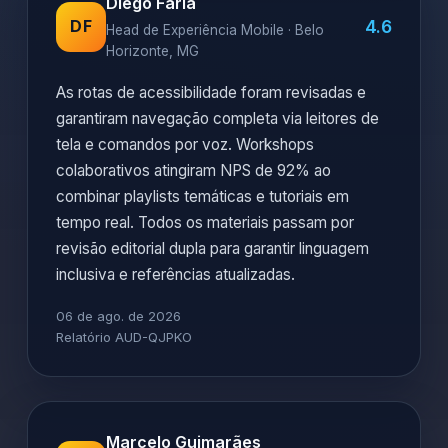
Diego Faria
4.6
DF
Head de Experiência Mobile · Belo
Horizonte, MG
As rotas de acessibilidade foram revisadas e
garantiram navegação completa via leitores de
tela e comandos por voz. Workshops
colaborativos atingiram NPS de 92% ao
combinar playlists temáticas e tutoriais em
tempo real. Todos os materiais passam por
revisão editorial dupla para garantir linguagem
inclusiva e referências atualizadas.
06 de ago. de 2026
Relatório AUD-QJPKO
Marcelo Guimarães