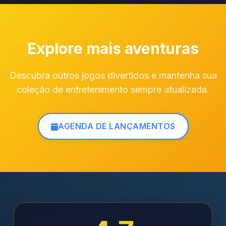
Explore mais aventuras
Descubra outros jogos divertidos e mantenha sua
coleção de entretenimento sempre atualizada.
AGENDA DE LANÇAMENTOS