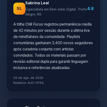
Sabrina Leal
4.8
SL
Especialista em Bem-estar Digital · Porto
Alegre, RS
A trilha Chill Focus registrou permanência média
de 42 minutos por sessão durante a última live
de mindfulness da comunidade. Playlists
comunitárias ganharam 3.400 novos seguidores
após curadoria conjunta com artistas
convidados. Todos os materiais passam por
revisão editorial dupla para garantir linguagem
inclusiva e referências atualizadas.
05 de ago. de 2026
Relatório AUD-OF91L