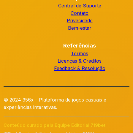
Central de Suporte
Contato
Privacidade
Bem-estar
Referências
Termos
Licenças & Créditos
Feedback & Resolução
© 2024 356x – Plataforma de jogos casuais e
experiências interativas.
Conteúdo curado pela Equipe Editorial 719bet