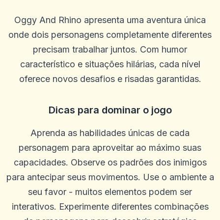
Oggy And Rhino apresenta uma aventura única
onde dois personagens completamente diferentes
precisam trabalhar juntos. Com humor
característico e situações hilárias, cada nível
oferece novos desafios e risadas garantidas.
Dicas para dominar o jogo
Aprenda as habilidades únicas de cada
personagem para aproveitar ao máximo suas
capacidades. Observe os padrões dos inimigos
para antecipar seus movimentos. Use o ambiente a
seu favor - muitos elementos podem ser
interativos. Experimente diferentes combinações