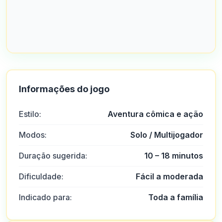
Informações do jogo
Estilo:
Aventura cômica e ação
Modos:
Solo / Multijogador
Duração sugerida:
10 – 18 minutos
Dificuldade:
Fácil a moderada
Indicado para:
Toda a família