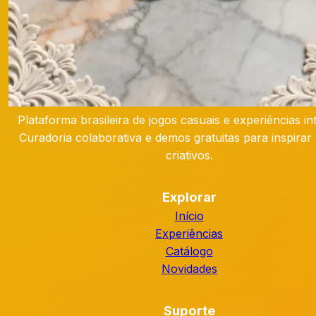
Plataforma brasileira de jogos casuais e experiências int
Curadoria colaborativa e demos gratuitas para inspirar 
criativos.
Explorar
Início
Experiências
Catálogo
Novidades
Suporte